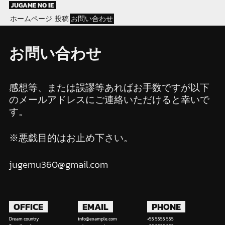
Skip
JUGAME NO IE
to
ホームページ
投稿
お問い合わせ
content
お問い合わせ
感想等、または誤謬等あればお手数ですが以下
のメールアドレスにご連絡いただけると幸いで
す。
※悪戯目的はお止め下さい。
jugemu360@gmail.com
OFFICE
EMAIL
PHONE
Dream country
info@example.com
+55 5555 555