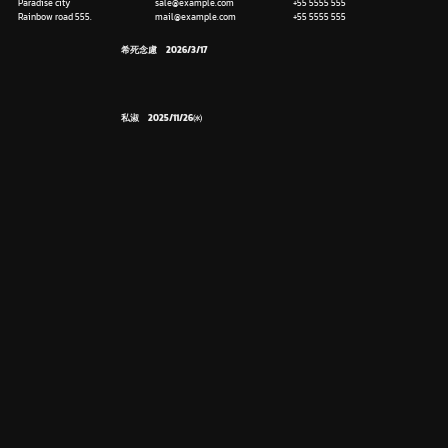
Paradise city
sale@example.com
+55 5555 555
Rainbow road 555.
mail@example.com
+55 5555 555
希死念慮 2026/3/17
私淑 2025/11/26㈬