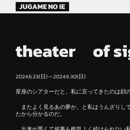
Skip
JUGAME NO IE
to
content
theater of s
2024.6.23(日)～2024.6.30(日)
星座のシアターだと、私に言ってきたのは顔
またよく見るあの夢か、と私はうんざりして
たから分かるのだ。
出来が悪くて何事も根気よく続けられない私