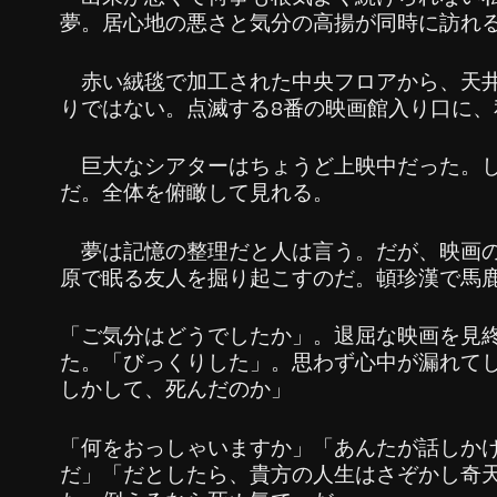
夢。居心地の悪さと気分の高揚が同時に訪れ
赤い絨毯で加工された中央フロアから、天井
りではない。点滅する8番の映画館入り口に、
巨大なシアターはちょうど上映中だった。し
だ。全体を俯瞰して見れる。
夢は記憶の整理だと人は言う。だが、映画の
原で眠る友人を掘り起こすのだ。頓珍漢で馬
「ご気分はどうでしたか」。退屈な映画を見
た。「びっくりした」。思わず心中が漏れて
しかして、死んだのか」
「何をおっしゃいますか」「あんたが話しか
だ」「だとしたら、貴方の人生はさぞかし奇