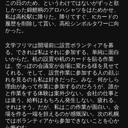
この日のため、というわけではないがずっと欲
しかった錦鯉柄のアロハシャツをはためかせ、
私は高松駅に降りた。降りてすぐ、ICカードの
履歴を削除して貰い、高松シンボルタワーに向
かった。
文学フリマは開場前に設営ボランティアを募
る。できれば私はそれに参加する。単純に面白
いからだ。机の設置や机のカードを貼る作業
は、空っぽの会議室が会場に変わる様を見せて
くれる。そして、設営作業に参加する人の顔ぶ
れを見るのも私は好きだった。みな、何かしら
理由があって作業に参加するのだろうが、誰か
と作業をする体験は案外少ない。会社の仕事と
は違う。給料はもちろん発生しない。疲れる、
それはそう。だが、私はこの作業が面白い。会
場を作る一端を担えるのが感慨深い。次の札幌
ではボランティアから参加できないことを心か
ら悔やむ。