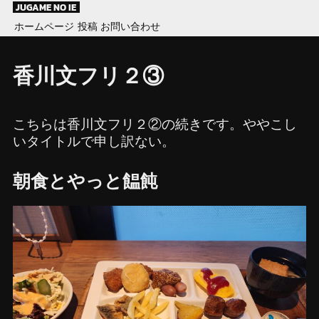
Skip
JUGAME NO IE
to
ホームページ
投稿
お問い合わせ
content
香川文フリ２③
こちらは香川文フリ２②の続きです。ややこし
いタイトルで申し訳ない。
朝食とやっと饂飩